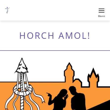
Ev.-
Menü
luth.
Thomaskirche
Nürnberg
HORCH AMOL!