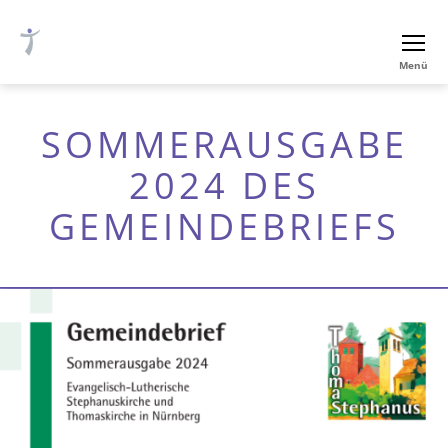
Ev.-
Menü
luth.
Thomaskirche
Nürnberg
SOMMERAUSGABE
2024 DES
GEMEINDEBRIEFS