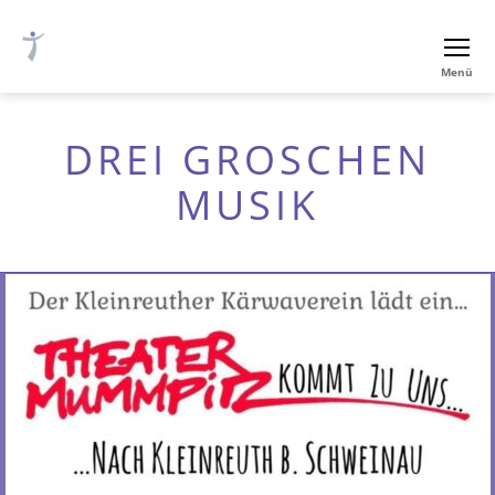
Ev.-
Menü
luth.
Thomaskirche
Nürnberg
DREI GROSCHEN
MUSIK