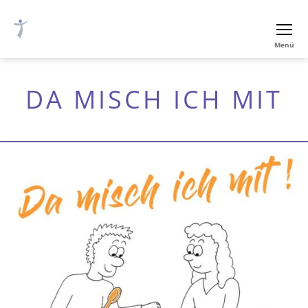
Ev.-
Menü
luth.
Thomaskirche
Nürnberg
DA MISCH ICH MIT