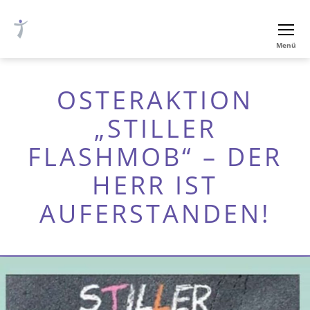
Ev.-
Menü
luth.
Thomaskirche
Nürnberg
OSTERAKTION
„STILLER
FLASHMOB“ – DER
HERR IST
AUFERSTANDEN!