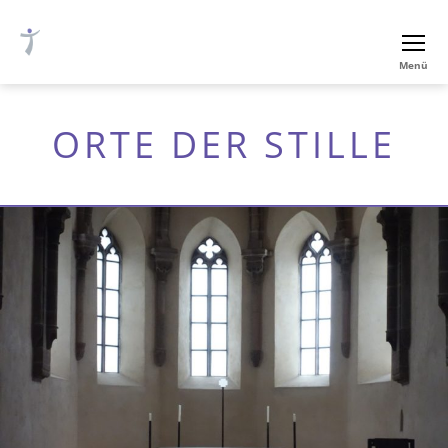
Ev.-
Menü
luth.
Thomaskirche
Nürnberg
ORTE DER STILLE