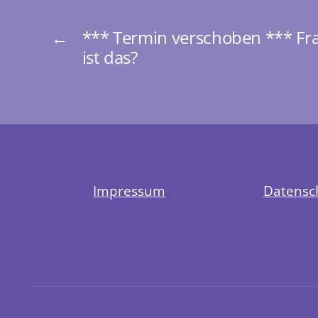
←
*** Termin verschoben *** F
ist das?
Impressum
Datensc