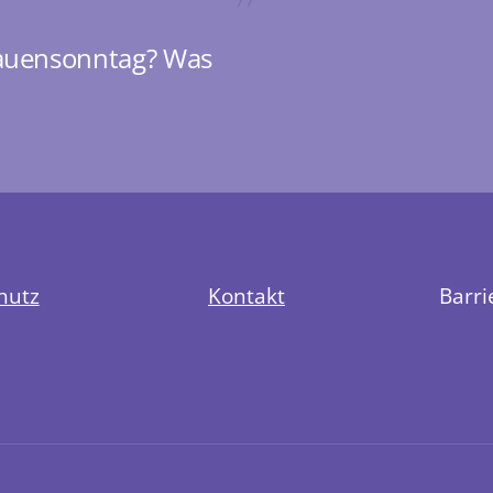
rauensonntag? Was
hutz
Kontakt
Barri