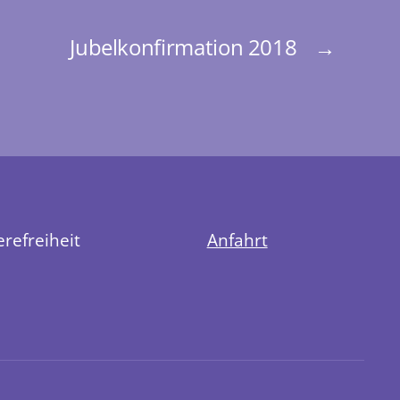
Jubelkonfirmation 2018
→
erefreiheit
Anfahrt