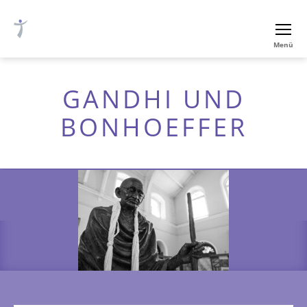
Ev.-
Menü
luth.
Thomaskirche
Nürnberg
GANDHI UND
BONHOEFFER