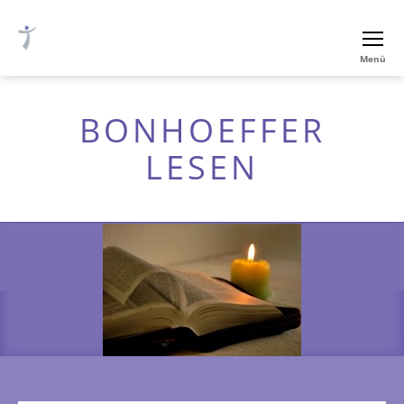
Ev.-
Menü
luth.
Thomaskirche
Nürnberg
BONHOEFFER
LESEN