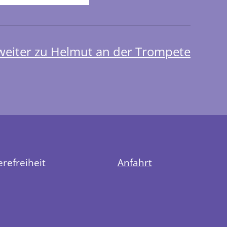
weiter zu Helmut an der Trompete
erefreiheit
Anfahrt