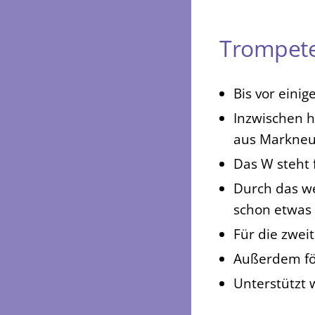
Trompet
Bis vor eini
Inzwischen h
aus Markneu
Das W steht f
Durch das wei
schon etwas 
Für die zweit
Außerdem för
Unterstützt 