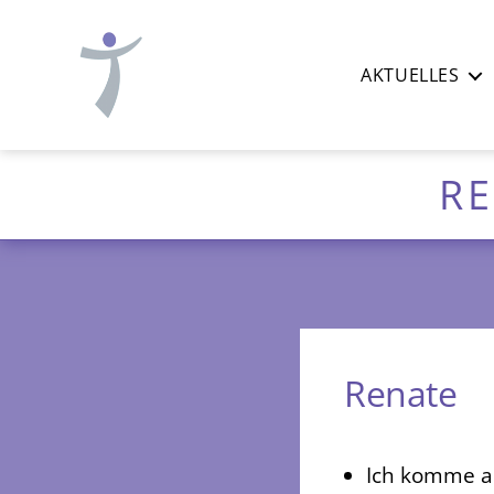
AKTUELLES
Ev.-
luth.
Thomaskirche
RE
Nürnberg
Renate
Ich komme au