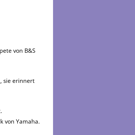
mpete von B&S
, sie erinnert
.
ck von Yamaha.