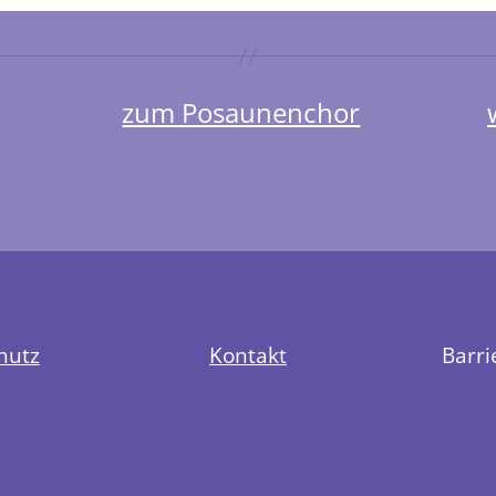
zum Posaunenchor
hutz
Kontakt
Barri