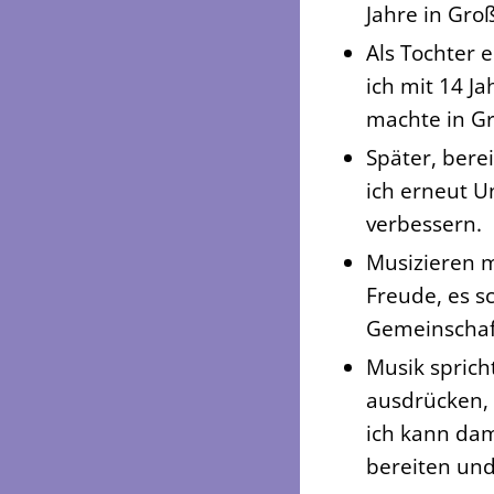
Jahre in Gro
Als Tochter 
ich mit 14 J
machte in Gr
Später, bere
ich erneut U
verbessern.
Musizieren m
Freude, es sc
Gemeinschaf
Musik sprich
ausdrücken, 
ich kann da
bereiten und