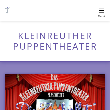
Ev.-
Menü
luth.
Thomaskirche
Nürnberg
KLEINREUTHER
PUPPENTHEATER