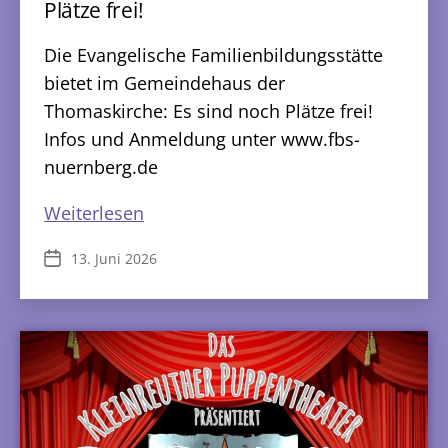
Plätze frei!
Die Evangelische Familienbildungsstätte
bietet im Gemeindehaus der
Thomaskirche: Es sind noch Plätze frei!
Infos und Anmeldung unter www.fbs-
nuernberg.de
Angebote
Weiterlesen
für
13. Juni 2026
Veröffentlichungsdatum
Kinder
–
es
sind
noch
Plätze
frei!