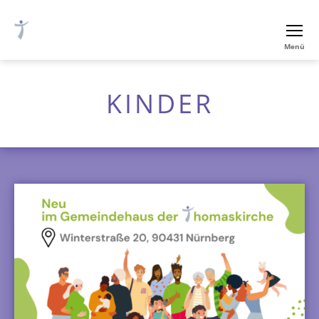
Ev.-
Menü
luth.
Thomaskirche
Nürnberg
KINDER