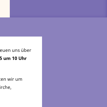
reuen uns über
5 um 10 Uhr
tten wir um
irche,