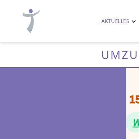
AKTUELLES
Ev.-
luth.
Thomaskirche
UMZU
Nürnberg