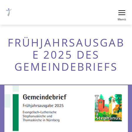
Ev.-
Menü
luth.
Thomaskirche
Nürnberg
FRÜHJAHRSAUSGAB
E 2025 DES
GEMEINDEBRIEFS