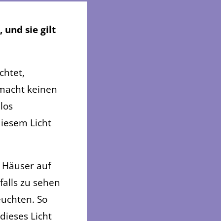
und sie gilt
chtet,
 macht keinen
los
diesem Licht
r Häuser auf
falls zu sehen
euchten. So
dieses Licht