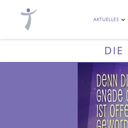
AKTUELLES
Ev.-
luth.
Thomaskirche
DIE
Nürnberg