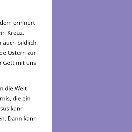
Zudem erinnert
in Kreuz.
auch bildlich
de Ostern zur
 Gott mit uns
in die Welt
rnis, die ein
esus kann
hen. Dann kann