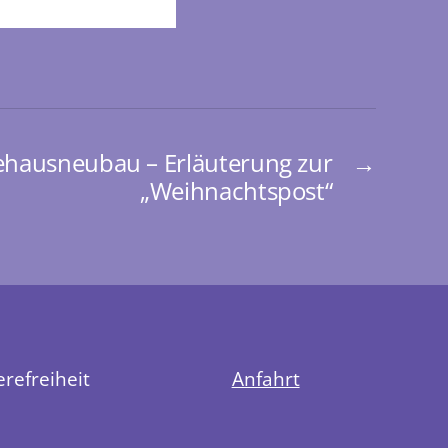
hausneubau – Erläuterung zur
→
„Weihnachtspost“
erefreiheit
Anfahrt