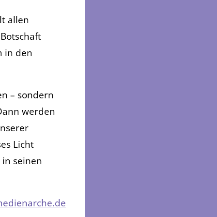
t allen
 Botschaft
 in den
en – sondern
. Dann werden
unserer
es Licht
in seinen
edienarche.de