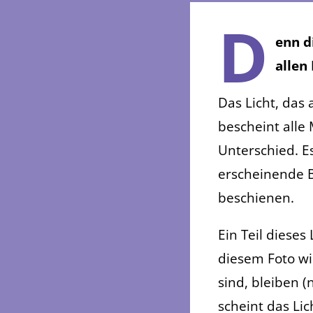
D
enn d
allen
Das Licht, das
bescheint alle
Unterschied. Es
erscheinende B
beschienen.
Ein Teil dieses
diesem Foto wi
sind, bleiben (
scheint das Lic