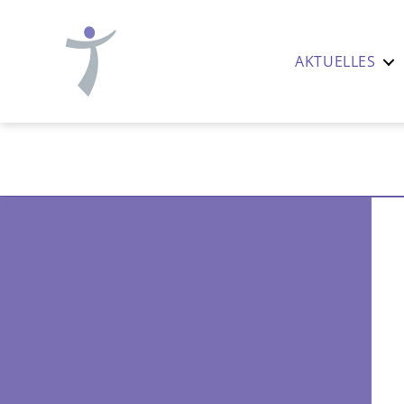
AKTUELLES
Ev.-
luth.
Thomaskirche
Nürnberg