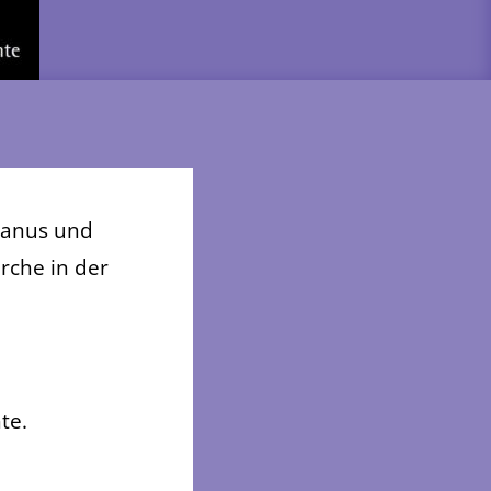
hanus und
rche in der
te.