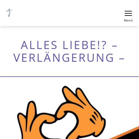
Ev.-
Menü
luth.
Thomaskirche
Nürnberg
ALLES LIEBE!? –
VERLÄNGERUNG –