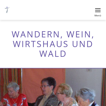
Ev.-
Menü
luth.
Thomaskirche
Nürnberg
WANDERN, WEIN,
WIRTSHAUS UND
WALD