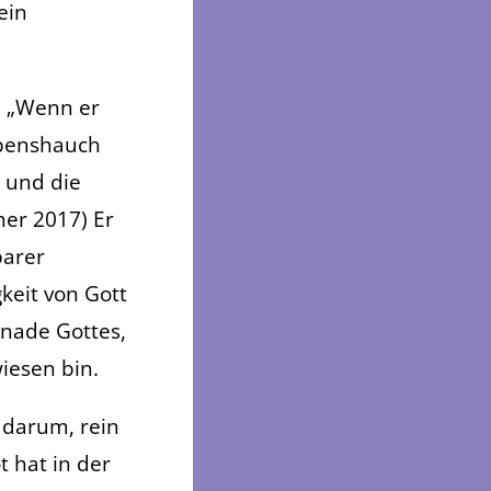
ein
e: „Wenn er
ebenshauch
 und die
her 2017) Er
barer
keit von Gott
Gnade Gottes,
iesen bin.
g darum, rein
t hat in der