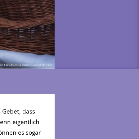
s Gebet, dass
denn eigentlich
können es sogar