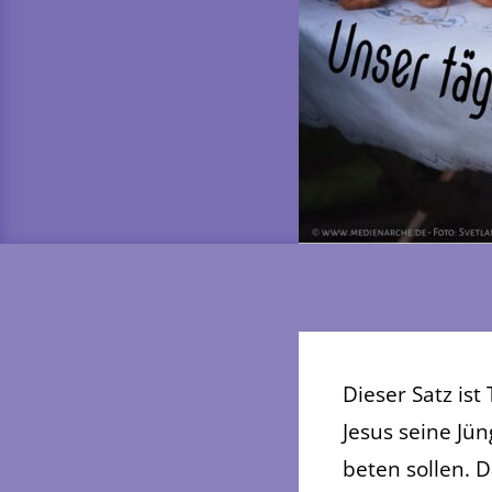
Dieser Satz ist
Jesus seine Jün
beten sollen. 