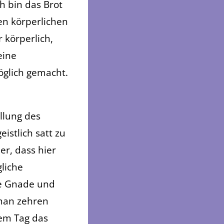
h bin das Brot
den körperlichen
 körperlich,
eine
öglich gemacht.
llung des
istlich satt zu
er, dass hier
liche
ie Gnade und
man zehren
dem Tag das