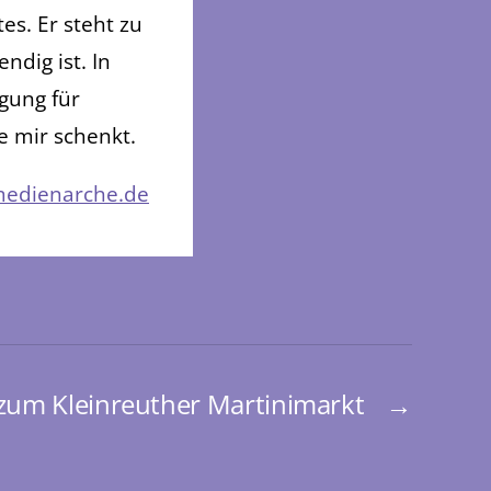
es. Er steht zu
dig ist. In
gung für
e mir schenkt.
edienarche.de
 zum Kleinreuther Martinimarkt
→