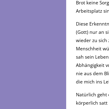
Brot keine So
Arbeitsplatz s
Diese Erkenntni
(Gott) nur an 
wieder zu sich
Menschheit wür
sah sein Leben
Abhängigkeit v
nie aus dem Bli
die mich ins L
Natürlich geht 
körperlich satt