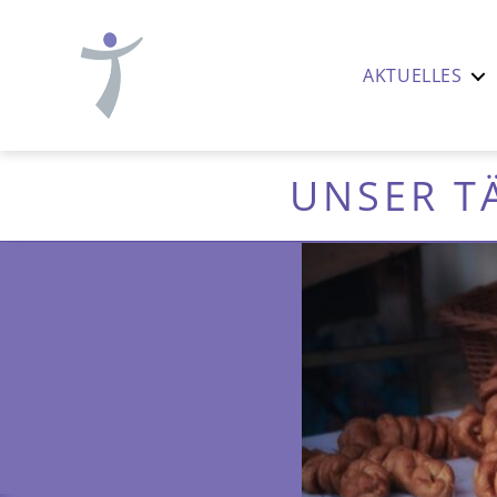
AKTUELLES
Ev.-
luth.
Thomaskirche
UNSER T
Nürnberg