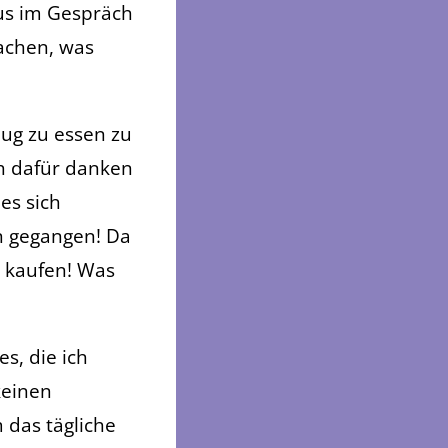
sus im Gespräch
machen, was
nug zu essen zu
ch dafür danken
es sich
n gegangen! Da
u kaufen! Was
s, die ich
keinen
 das tägliche