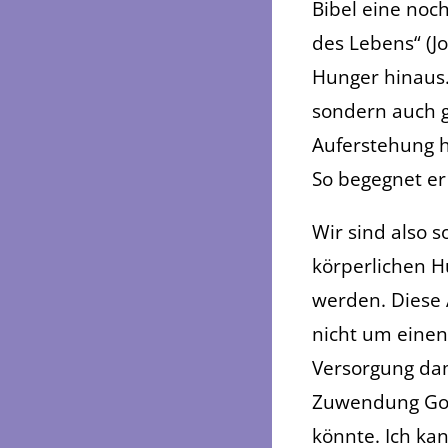
Bibel eine noch
des Lebens“ (Jo
Hunger hinaus.
sondern auch g
Auferstehung h
So begegnet er
Wir sind also 
körperlichen H
werden. Diese 
nicht um einen
Versorgung dam
Zuwendung Got
könnte. Ich ka