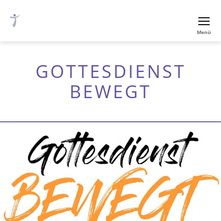
Ev.-
Menü
luth.
Thomaskirche
Nürnberg
GOTTESDIENST
BEWEGT