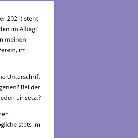
er 2021) steht
den im Alltag?
in meinen
Verein, im
ne Unterschrift
ngenen? Bei der
ieden einsetzt?
chen
liche stets im