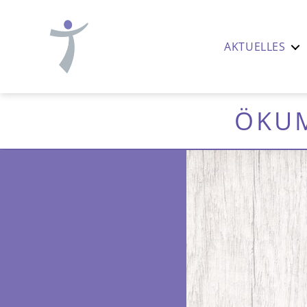
AKTUELLES
Ev.-
luth.
Thomaskirche
ÖKUM
Nürnberg