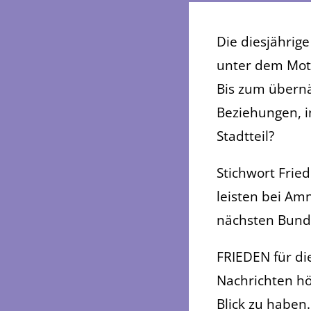
Die diesjährig
unter dem Mott
Bis zum übernä
Beziehungen, in
Stadtteil?
Stichwort Frie
leisten bei Amn
nächsten Bunde
FRIEDEN für di
Nachrichten hö
Blick zu haben.