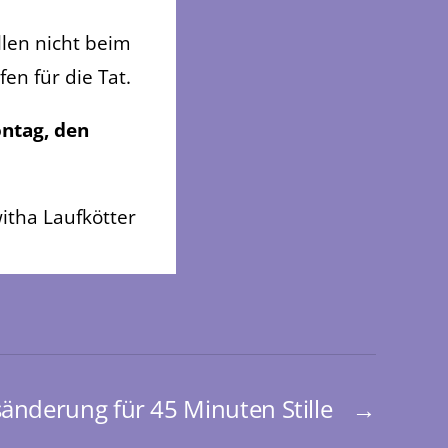
llen nicht beim
en für die Tat.
ntag, den
itha Laufkötter
änderung für 45 Minuten Stille
→