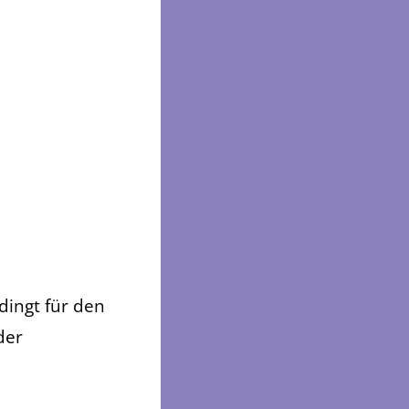
dingt für den
der