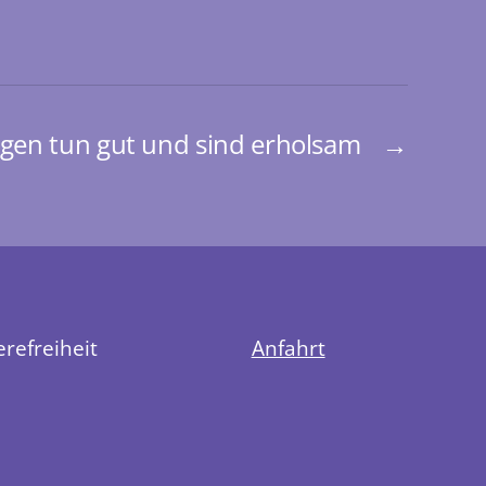
en tun gut und sind erholsam
→
erefreiheit
Anfahrt