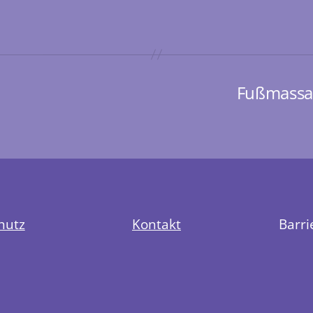
Fußmassag
hutz
Kontakt
Barri