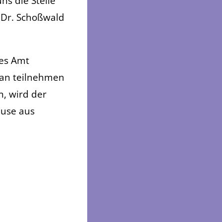
ns die Stelle
r Dr. Schoßwald
ues Amt
ran teilnehmen
n, wird der
ause aus