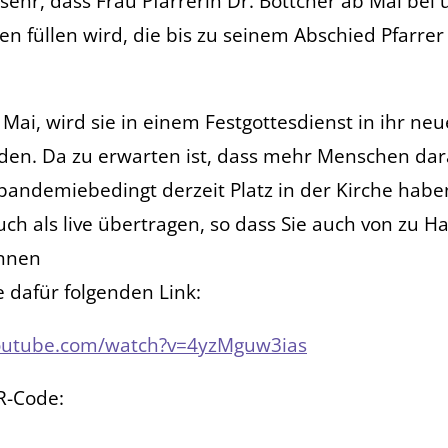
sehr, dass Frau Pfarrerin Dr. Böttcher ab Mai bei u
en füllen wird, die bis zu seinem Abschied Pfarre
Mai, wird sie in einem Festgottesdienst in ihr ne
den. Da zu erwarten ist, dass mehr Menschen da
 pandemiebedingt derzeit Platz in der Kirche habe
uch als live übertragen, so dass Sie auch von zu H
nnen
e dafür folgenden Link:
outube.com/watch?v=4yzMguw3ias
R-Code: