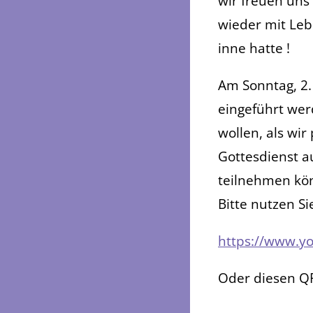
wir freuen uns 
wieder mit Leb
inne hatte !
Am Sonntag, 2. 
eingeführt wer
wollen, als wir
Gottesdienst a
teilnehmen kö
Bitte nutzen Si
https://www.y
Oder diesen Q