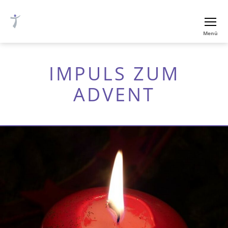
Ev.-
Menü
luth.
Thomaskirche
Nürnberg
IMPULS ZUM
ADVENT