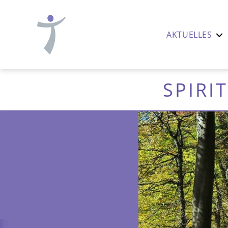
AKTUELLES
Ev.-
luth.
Thomaskirche
SPIRI
Nürnberg