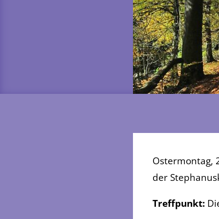
Ostermontag, 2
der Stephanusk
Treffpunkt:
Di