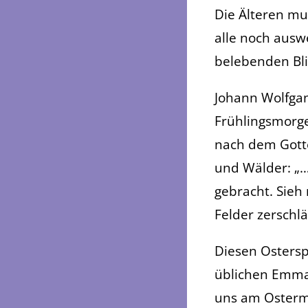
Die Älteren mu
alle noch ausw
belebenden Bli
Johann Wolfgan
Frühlingsmorge
nach dem Gotte
und Wälder: „…
gebracht. Sieh
Felder zerschlä
Diesen Osters
üblichen Emma
uns am Ostermo