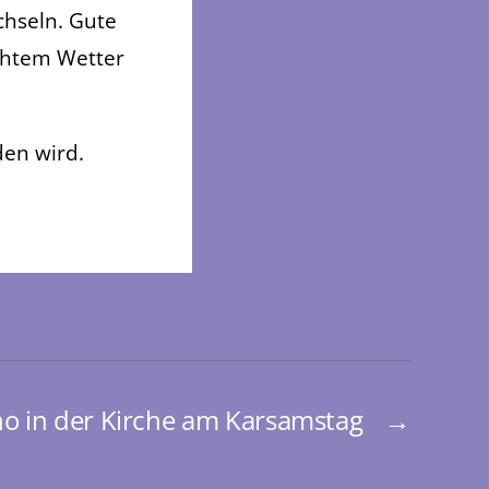
chseln. Gute
chtem Wetter
den wird.
no in der Kirche am Karsamstag
→