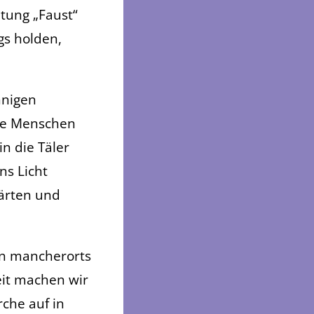
tung „Faust“
gs holden,
nnigen
die Menschen
n die Täler
ns Licht
Gärten und
n mancherorts
it machen wir
che auf in