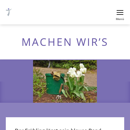
Ev.-
Menü
luth.
Thomaskirche
Nürnberg
MACHEN WIR’S