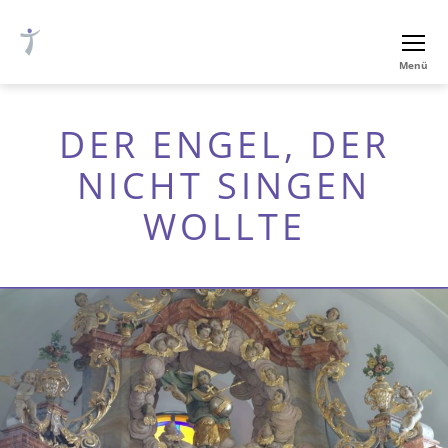
Ev.-
Menü
luth.
Thomaskirche
Nürnberg
DER ENGEL, DER
NICHT SINGEN
WOLLTE