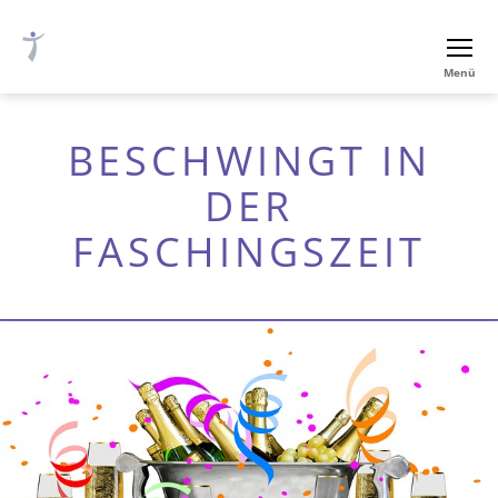
Ev.-
Menü
luth.
Thomaskirche
Nürnberg
BESCHWINGT IN
DER
FASCHINGSZEIT