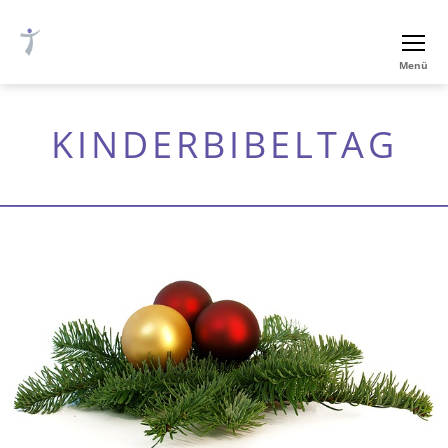
Ev.-
Menü
luth.
Thomaskirche
Nürnberg
KINDERBIBELTAG