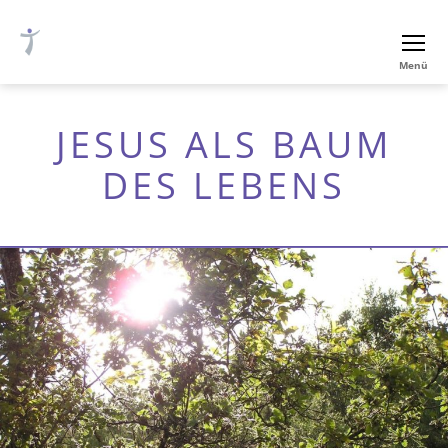
Ev.-
Menü
luth.
Thomaskirche
Nürnberg
JESUS ALS BAUM
DES LEBENS